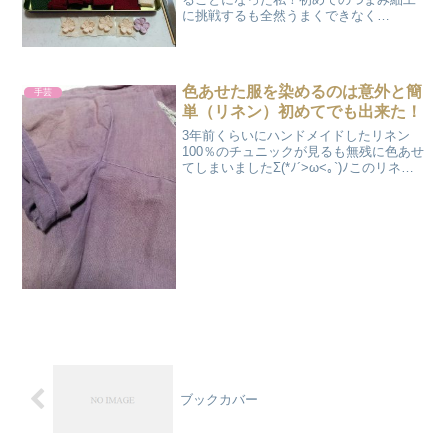
に挑戦するも全然うまくできなく
て・・・髪飾りに出来るようなものが出
来るのか？納期に間に合うのか？つまみ
細工初心者の記録の続きです(#^.^#)ちり
めん生地をカット！納期...
色あせた服を染めるのは意外と簡
手芸
単（リネン）初めてでも出来た！
3年前くらいにハンドメイドしたリネン
100％のチュニックが見るも無残に色あせ
てしまいましたΣ(*ﾉ´>ω<｡`)ﾉこのリネ
ン、ちょっとピンクがかった紫でとって
もお気に入りの色でしたが、すっかり色
あせ！裏は元の色で表と色が完全に違っ
ちゃってま...
ブックカバー