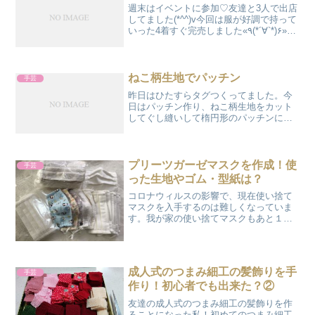
週末はイベントに参加♡友達と3人で出店
してました(*^^)v今回は服が好調で持って
いった4着すぐ完売しました«٩(*´∀`*)۶»私
は服、一点だけ出品ブークレーのブルー
の生地ザックリしたタートルの袖なしチ
ュニック昨夜遅くまで、頑張ってつく
り...
ねこ柄生地でパッチン
手芸
昨日はひたすらタグつくってました。今
日はパッチン作り、ねこ柄生地をカット
してぐし縫いして楕円形のパッチンにく
るんでいきます。これもまた地道な作業
(^_^;)5個つくったらあきてしまい…この
前、楽天で買ったキレイなピンクのリネ
ン生地があったな...
プリーツガーゼマスクを作成！使
手芸
った生地やゴム・型紙は？
コロナウィルスの影響で、現在使い捨て
マスクを入手するのは難しくなっていま
す。我が家の使い捨てマスクもあと１箱
になってしまいました。家族全員で使う
と、２週間ももたないですね(^o^;)前々か
らマスクがなくなったら、作ろうと思っ
ていたので早速作...
成人式のつまみ細工の髪飾りを手
手芸
作り！初心者でも出来た？②
友達の成人式のつまみ細工の髪飾りを作
ることになった私！初めてのつまみ細工