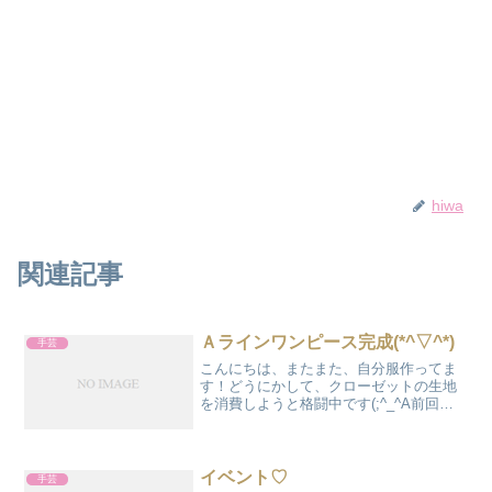
hiwa
関連記事
Ａラインワンピース完成(*^▽^*)
手芸
こんにちは、またまた、自分服作ってま
す！どうにかして、クローゼットの生地
を消費しようと格闘中です(;^_^A前回、
「着まわしが楽しいワンピースとチュニ
ック」佐藤ゆうこさん著から「サックワ
ンピース」を作りました！今回も同じ本
から「Ａラインワン...
イベント♡
手芸