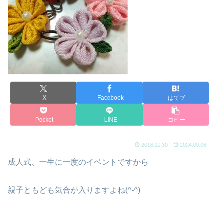
X
Facebook
はてブ
Pocket
LINE
コピー
2018.11.30
2024.09.06
成人式、一生に一度のイベントですから
親子ともども気合が入りますよね(^-^)