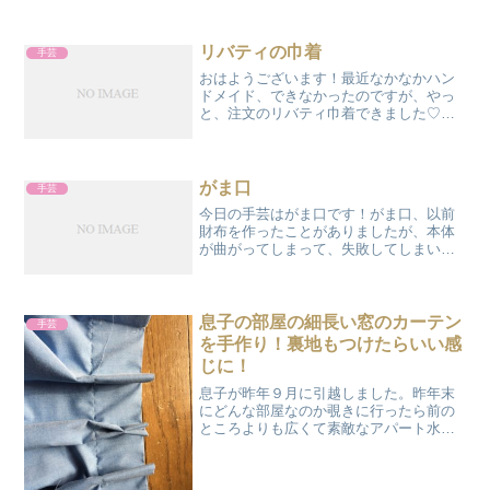
リバティの巾着
手芸
おはようございます！最近なかなかハン
ドメイド、できなかったのですが、やっ
と、注文のリバティ巾着できました♡リ
バティのフェリシテＹＵＷＡのピンクの
綿麻生地内布はルシアンのコットンのド
ットレースは日本製全部大好きなこだわ
りの素材です(*´ω｀*...
がま口
手芸
今日の手芸はがま口です！がま口、以前
財布を作ったことがありましたが、本体
が曲がってしまって、失敗してしまいま
した。（でも、気に入ってて使ってる）
がま口、苦手なのにキットをたくさん買
い込んでいて放置Σ(ﾟдﾟlll)ｶﾞｰﾝ悪い癖だ
ー(;´･...
息子の部屋の細長い窓のカーテン
手芸
を手作り！裏地もつけたらいい感
じに！
息子が昨年９月に引越しました。昨年末
にどんな部屋なのか覗きに行ったら前の
ところよりも広くて素敵なアパート水回
りも、キッチンも綺麗です。ところ
が・・・せっかくの素敵な新居なのに細
長い窓にカーテンじゃなくてバスタオル