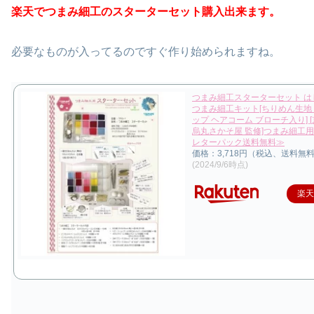
楽天でつまみ細工のスターターセット購入出来ます。
必要なものが入ってるのですぐ作り始められますね。
つまみ細工スターターセット は
つまみ細工キット[ちりめん生地
ップ ヘアコーム ブローチ入り] 
烏丸さかそ屋 監修]つまみ細工用
レターパック送料無料≫
価格：3,718円（税込、送料無料
(2024/9/6時点)
楽