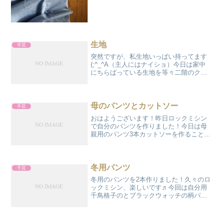
が貼り付けてあったのです(^...
生地
手芸
突然ですが、私生地いっぱい持ってます
(;^_^A（主人にはナイショ）今日は家中
にちらばっている生地を等々二階のクロ
ーゼットにひとまとめに片付けしまし
た。これが、すごい量Σ(ﾟдﾟlll)ｶﾞｰﾝリネ
ンにニット、もこもこファー片づけても
片づけ...
母のパンツとカットソー
手芸
おはようございます！昨日ロックミシン
で自分のパンツを作りました！今日は母
親用のパンツ3本カットソーを作ること
に・・・まず母用ペーズリーのカットソ
ーこちらも私のと同様時短で簡単ソーイ
ング最初タートル首の部分を少し長めに
してましたが、短い方が母...
冬用パンツ
手芸
冬用のパンツを2本作りました！久々のロ
ックミシン、楽しいです♬今回は自分用
千鳥格子のとブラックウォッチの柄パン
ちょっと細目にしてワンピースやチュニ
ックの下に履くようにします。お腹はゆ
るゆる(笑)ゴムはゆるーくして食べすぎ、