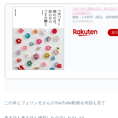
つゆつきと晴れの日、卦の日の
[ 土田由紀子 ]
価格：1,430円（税込、送料無料
(2024/9/6時点)
楽
この本とフェリシモさんのYouTube動画を何回も見て
来る日も来る日も練習したのでした((+_+))