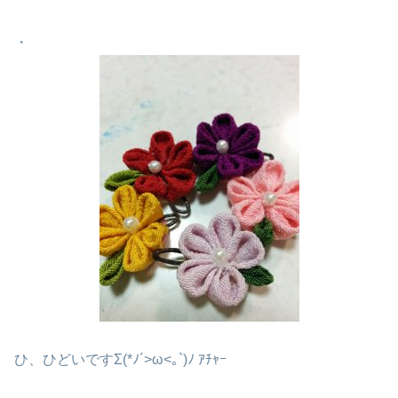
・
ひ、ひどいですΣ(*ﾉ´>ω<｡`)ﾉ ｱﾁｬｰ