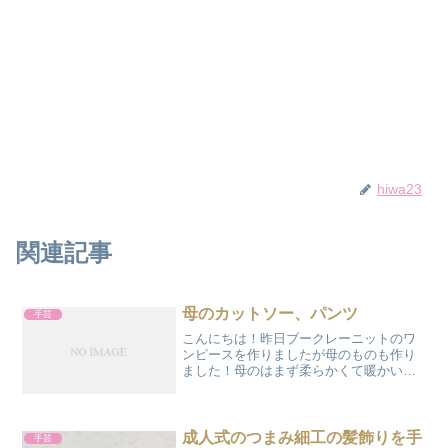
hiwa23
関連記事
母のカットソー、パンツ
手芸
こんにちは！昨日ブークレーニットのワ
ンピースを作りましたが母のものも作り
ました！母のはまず柔らかくて暖かい素
材のベージュのカットソー2枚首元のデザ
インだけ、若干変えてありますw履きやす
いと評判の(笑)ゆったりパンツ２枚明後日
もっていってあげ...
成人式のつまみ細工の髪飾りを手
手芸