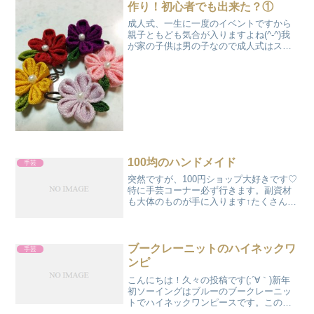
作り！初心者でも出来た？①
成人式、一生に一度のイベントですから
親子ともども気合が入りますよね(^-^)我
が家の子供は男の子なので成人式はスー
ツ！振袖には全くご縁はなかったのです
が・・・。昨年、娘の成人式の髪飾りを
つくって欲しいと友達のMちゃんから頼
まれました。私がハ...
100均のハンドメイド
手芸
突然ですが、100円ショップ大好きです♡
特に手芸コーナー必ず行きます。副資材
も大体のものが手に入ります↑たくさんの
商品の中でも特にキットはお勧めです
(#^.^#)色々種類があって、ビーズマスコ
ット、ＰＰバンド、あみぐるみ、モール
マスコット、...
ブークレーニットのハイネックワ
手芸
ンピ
こんにちは！久々の投稿です(;´∀｀)新年
初ソーイングはブルーのブークレーニッ
トでハイネックワンピースです。この生
地可愛くてお気に入り実は、セールでか