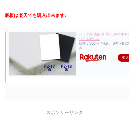
底板は楽天でも購入出来ます♪
バッグ用 底板 白 黒 1.5mm厚 P2-
つくる楽しみ
価格：550円（税込、送料別)
(2
点)
楽
スポンサーリンク