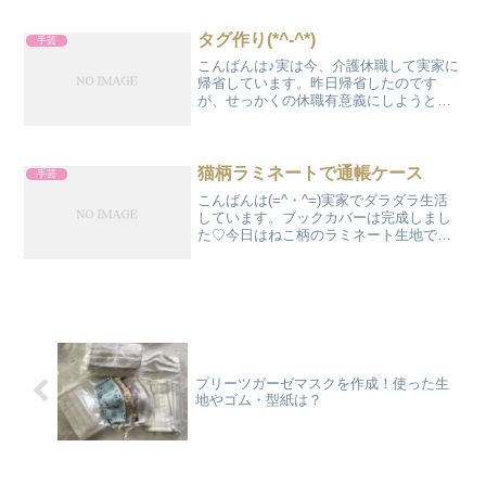
なり安く購入ずっと前の「コットンフレ
ンド」に載っていたデザインで製作しま
タグ作り(*^-^*)
手芸
した。製作時間？？...
こんばんは♪実は今、介護休職して実家に
帰省しています。昨日帰省したのです
が、せっかくの休職有意義にしようとい
うことで(;'∀')買いためたキットや手芸の
内職等々たくさんの仕事を実家に持ち込
みました。今日はまず、タグ作りスタン
プ用のテープにひ...
猫柄ラミネートで通帳ケース
手芸
こんばんは(=^・^=)実家でダラダラ生活
しています。ブックカバーは完成しまし
た♡今日はねこ柄のラミネート生地で通
帳ケースを作製しました。「ねこたま」
という人気の生地で二種類♡通帳ケース
のレシピは色々あれど結構めんどくさい
レシピで作ります。...
プリーツガーゼマスクを作成！使った生
地やゴム・型紙は？