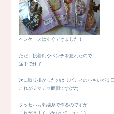
ペンケースはすぐできました！
ただ、接着剤やペンチを忘れたので
途中で終了
次に取り掛かったのはリバティの小さいがま
これがチマチマ面倒です(;’∀’)
タッセルも刺繍糸で作るのですが
これがうまくいかない(´・д・｀)