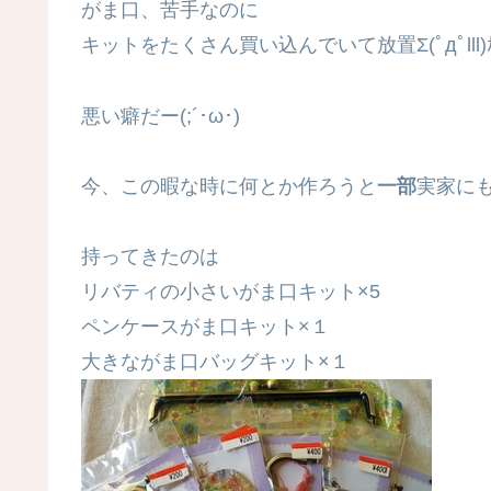
がま口、苦手なのに
キットをたくさん買い込んでいて放置Σ(ﾟдﾟlll)ｶ
悪い癖だー(;´･ω･)
今、この暇な時に何とか作ろうと
一部
実家に
持ってきたのは
リバティの小さいがま口キット×5
ペンケースがま口キット×１
大きながま口バッグキット×１