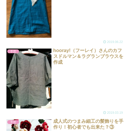
2019.06.22
hooray!（フーレイ）さんのカフ
手芸
スドルマン＆ラグランブラウスを
作成
2019.03.19
成人式のつまみ細工の髪飾りを手
手芸
作り！初心者でも出来た？③