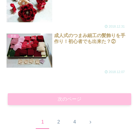
2018.12.31
成人式のつまみ細工の髪飾りを手
手芸
作り！初心者でも出来た？②
2018.12.07
次のページ
次
1
2
4