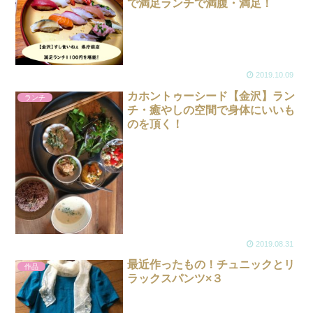
で満足ランチで満腹・満足！
2019.10.09
カホントゥーシード【金沢】ラン
ランチ
チ・癒やしの空間で身体にいいも
のを頂く！
2019.08.31
最近作ったもの！チュニックとリ
作品
ラックスパンツ×３