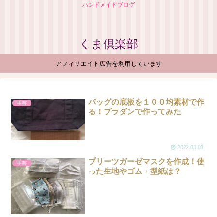
ハンドメイドブログ
くま倶楽部
アフィリエイト広告を利用しています
バッグの底板を１００均素材で作
手芸
る！プラダンで作ってみた
2022.03.03
プリーツガーゼマスクを作成！使
手芸
った生地やゴム・型紙は？