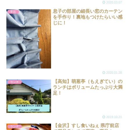
2020.03.07
息子の部屋の細長い窓のカーテン
手芸
を手作り！裏地もつけたらいい感
じに！
2020.01.28
【高知】萌葱亭（もえぎてい）の
ランチ
ランチはボリュームたっぷり大満
足！
2019.10.21
【金沢】すし食いねぇ 県庁前店
ランチ